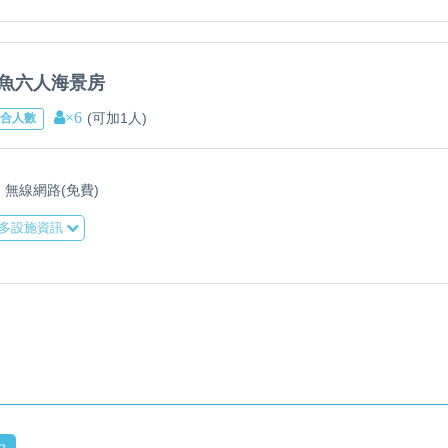
魚六人海景房
×6
(可加1人)
合人數
無線網路(免費)
多設施資訊