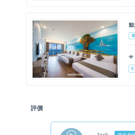
鯨
適
更
評價
Jack