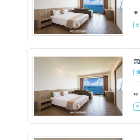
更
無
適
更