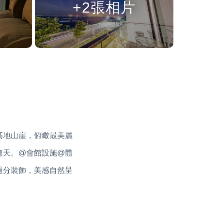
+2張相片
球高地山崖，俯瞰最美麗
連天。@會館設施@體
過分裝飾，美感自然呈