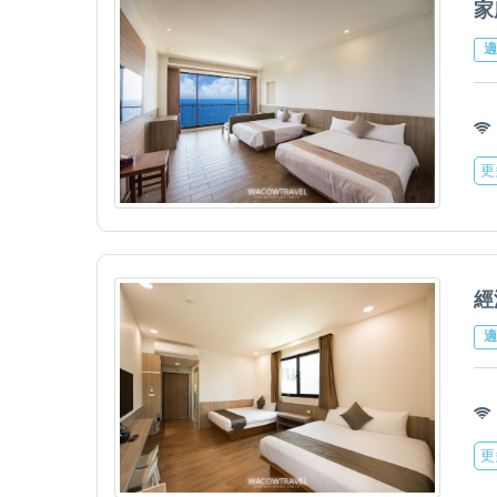
家
適
更
經
適
更