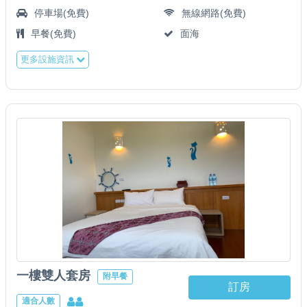
‧ 分離式冷氣
停車場(免費)
無線網路(免費)
‧ 42吋液晶電視
早餐(免費)
面海
‧ 獨立海景陽台
更多設施資訊
‧ 乾濕分離衛浴
‧ 盥洗用品 / 吹風機
‧ 礦泉水
一樓雙人套房
附早餐
訂房
適合人數