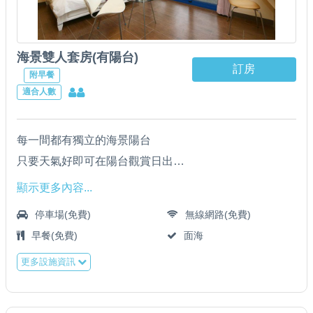
海景雙人套房(有陽台)
訂房
附早餐
適合人數
每一間都有獨立的海景陽台
只要天氣好即可在陽台觀賞日出
全套乾濕分離衛浴設備
顯示更多內容...
‧ 分離式冷氣
停車場(免費)
無線網路(免費)
‧ 42吋液晶電視
早餐(免費)
面海
‧ 獨立海景陽台
更多設施資訊
‧ 乾濕分離衛浴
‧ 盥洗用品 / 吹風機
‧ 礦泉水