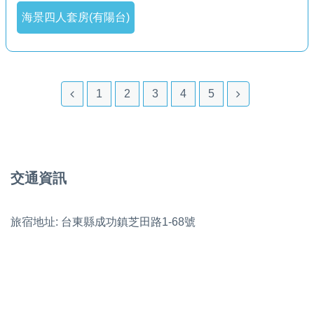
海景四人套房(有陽台)
1
2
3
4
5
交通資訊
旅宿地址: 台東縣成功鎮芝田路1-68號