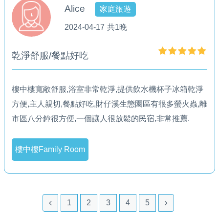
Alice
家庭旅遊
2024-04-17
共1晚
乾淨舒服/餐點好吃
樓中樓寬敞舒服,浴室非常乾淨,提供飲水機杯子冰箱乾淨
方便,主人親切,餐點好吃,財仔溪生態園區有很多螢火蟲,離
市區八分鐘很方便,一個讓人很放鬆的民宿,非常推薦.
樓中樓Family Room
1
2
3
4
5