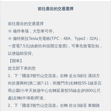
前往鹿谷的交通選擇
前往鹿谷的交通選擇
※ 備停車場，大型車可停。
※ 備特斯拉Tesla充電樁(TPC：48A、Type2：32A)，
一度電7.5元(由創玖科技開立發票)，可事先致電告知，
以便協助安排。
【開車】
從北部下來的您
1、下『國道3號竹山交流道』右轉 走台3線往 溪頭方
向於廣興村(第二個7-11：和雅門市)右轉投55-1線至石
馬公園/小半天旅遊中心右轉延著投55線走(約800公尺
處)左轉(中湖巷)即達。
2、下『國道3號竹山交流道』右轉 於台3線至 東鄉路