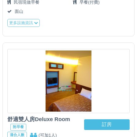
民宿現做早餐
早餐(付費)
面山
更多設施資訊
舒適雙人房Deluxe Room
訂房
附早餐
(可加1人)
適合人數