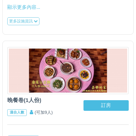
顯示更多內容...
＊請依入住人數加購早餐卷數量。＊
更多設施資訊
＊請依入住人數加購早餐卷數量。＊
＊請依入住人數加購早餐卷數量。＊
很重要所以說三次～
同房小孩酌收費用！
晚餐卷(1人份)
訂房
(可加9人)
適合人數