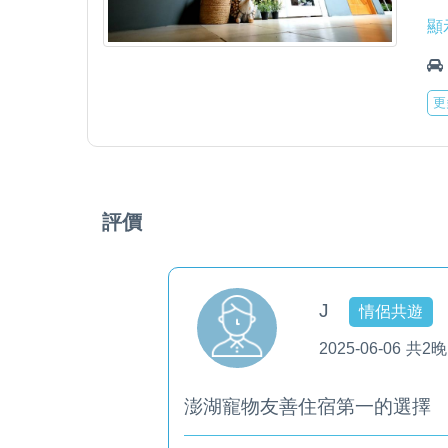
圍
室
7
顯
5
寵
一
作
散
2
1
1
帶
更
迎
8
3
2
A
以
6
房
B
輸
4
C
9
評價
3
D
以
5
孩
範
1
E
6
J
情侶共遊
4
圍
1
2025-06-06
共2晚
7
5
2
寵
作
澎湖寵物友善住宿第一的選擇
散
1
帶
3