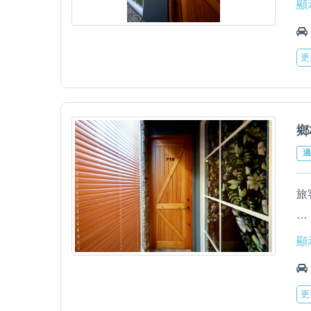
顯
一
更
1
迎
A
B
鄉
C
適
D
範
旅
E
圍
室
顯
2
一
更
1