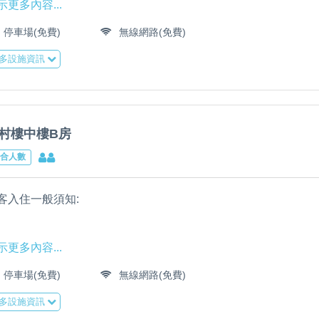
示更多內容...
停車場(免費)
無線網路(免費)
般房型須知:
多設施資訊
.迎賓接送服務內容:
賓接送服務須提前一日告知，服務時間08:00至21:00。
:迎賓接送路線:馬公機場至民宿/馬公港或龍門港口至民宿費用300
:如需要民宿額外接送一趟300元至600元(限民宿一馬公市範圍內)
村樓中樓B房
:北環島路線(民宿至北環島300元至1200元)
合人數
:訂購田園鄉村VIP房可享馬公機場至民宿/馬公港或龍門港口至民
圍需支付費用
客入住一般須知:
:再度入住VIP旅客,可享馬公機場至民宿/馬公港或龍門港口至民
需支付費用
內坪數25.46平方公尺
示更多內容...
停車場(免費)
無線網路(免費)
.民宿有提供包車旅遊/海釣岸釣服務。
般房型須知:
多設施資訊
.迎賓接送服務內容: