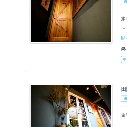
適
5
D
1
範
旅
6
E
1
圍
室
7
顯
寵
作
2
1
一
更
1
8
3
2
迎
以
房
A
4
B
9
田
3
C
適
5
孩
D
1
範
旅
6
4
E
1