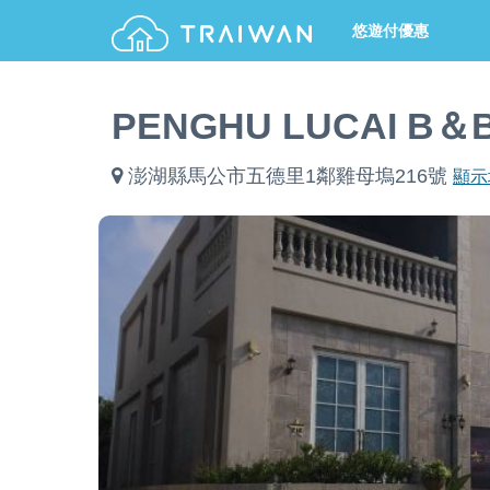
悠遊付優惠
PENGHU LUCAI B
澎湖縣馬公市五德里1鄰雞母塢216號
顯示