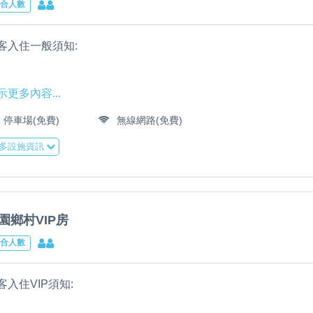
合人數
.房間任何民宿物品與設施受損請照價賠償。
:訂購田園鄉村VIP房可享馬公機場至民宿/馬公港或龍門港口至民
0.退房早上11:00超出時間每小時內加收600元,以作為補償業者損
圍需支付費用
客入住一般須知:
.大廳及公共空間所有設施與物品破壞請照價賠償。
:再度入住VIP旅客,可享馬公機場至民宿/馬公港或龍門港口至民
1:離開房間外出請關電源,如蓄意使用造成電器設施產品損壞需負
需支付費用
內坪數23.48平方公尺
.民宿大廳室內與房間請勿吸菸,違反此條件者,請支付除味清潔費
示更多內容...
物友善注意事項
為旅宿業者補償。
停車場(免費)
無線網路(免費)
.民宿有提供包車旅遊/海釣岸釣服務。
.目前寵物友善只開放犬貓類,其它寵物類別暫不開放
般房型須知:
多設施資訊
.迎賓接送服務內容:
.每日旅人外出時會進行清潔垃圾與補充日常用品,貴重物品請勿放
.若遺失大門／房間鑰匙請賠損300元。
.管家開放寵物友善純屬讓喜歡攜帶毛小孩們旅行的旅人們方便,而
賓接送服務須提前一日告知，服務時間08:00至21:00。
事先告知。
價不加價也無提供毛小孩們設施與用品
:迎賓接送路線:馬公機場至民宿/馬公港或龍門港口至民宿費用300
.進出大門若櫃台無人請鎖門,確保住戶安全。
:如需要民宿額外接送一趟300元至600元(限民宿一馬公市範圍內)
.入房時間下午15:00退房11:00,未到入房時間15:00行李可寄放
園鄉村VIP房
.旅人們攜帶毛小孩們入住,需盡責管理好毛小孩們,較有攻擊行為
:北環島路線(民宿至北環島300元至1200元)
合人數
.房間任何民宿物品與設施受損請照價賠償。
請勿攜帶入住,以避免造成其他旅人們困擾
:訂購田園鄉村VIP房可享馬公機場至民宿/馬公港或龍門港口至民
0.退房早上11:00超出時間每小時內加收600元,以作為補償業者損
圍需支付費用
客入住VIP須知:
.大廳及公共空間所有設施與物品破壞請照價賠償。
.入住期間家俱設施若造到毛小孩破壞請旅人們照價賠償
:再度入住VIP旅客,可享馬公機場至民宿/馬公港或龍門港口至民
1:離開房間外出請關電源,如蓄意使用造成電器設施產品損壞需負