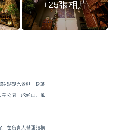
+25張相片
謂澎湖觀光景點一級戰
人掌公園、蛇頭山、風
宿、在負責人營運結構