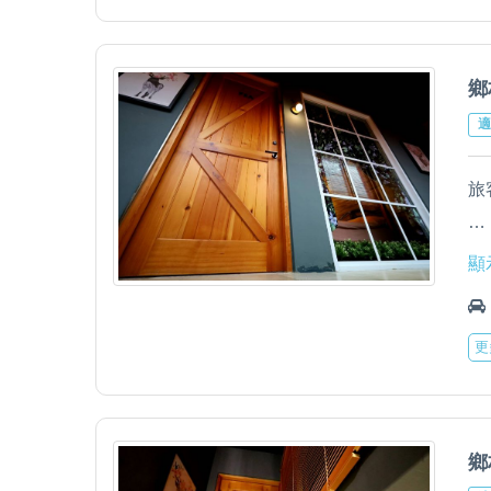
3
迎
A
4
B
鄉
C
適
5
D
範
旅
6
E
圍
室
7
顯
作
2
一
更
1
8
3
迎
以
A
4
B
9
鄉
C