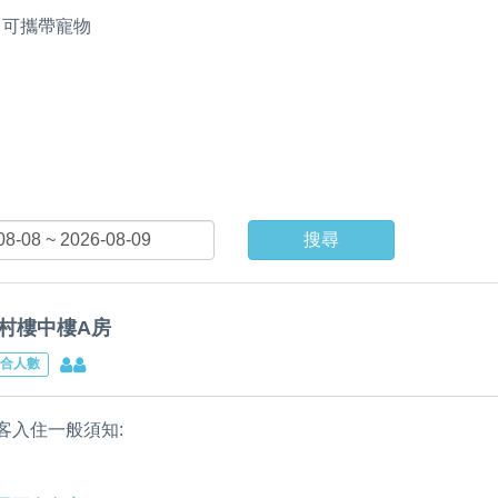
可攜帶寵物
搜尋
村樓中樓A房
合人數
客入住一般須知:
內坪數22.90平方公尺