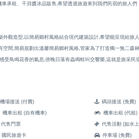
機車承租、干貝醬冰品販售,希望透過旅遊來到我們民宿的旅人們
築外觀造型,以簡易鄉村風格結合現代建築設計,希望能呈現給旅
有空間,簡易規劃出溫馨簡易鄉村風格,管家為了打造獨一無二森林
可感受鳥鳴花香的氣息,傍晚日落有蟲鳴蛙叫交響樂,這就是旅采民
機場接送 (付費)
碼頭接送 (免費)
機車出租 (自有機車)
機車出租 (代租)
代售門票
代售活動 (如水上
國民旅遊卡
停車場 (免費)