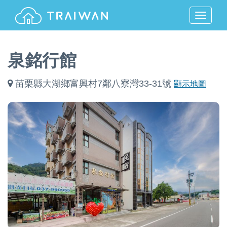
MENU
泉銘行館
苗栗縣大湖鄉富興村7鄰八寮灣33-31號
顯示地圖