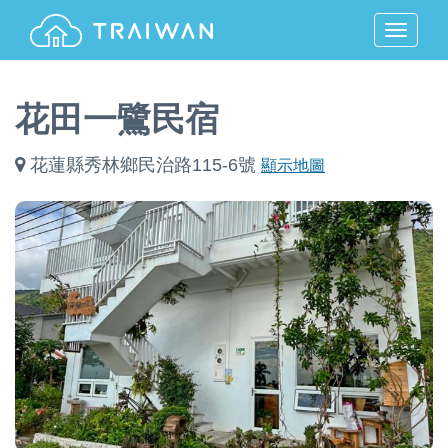
MENU
花田一鷺民宿
花蓮縣秀林鄉民治路115-6號
顯示地圖