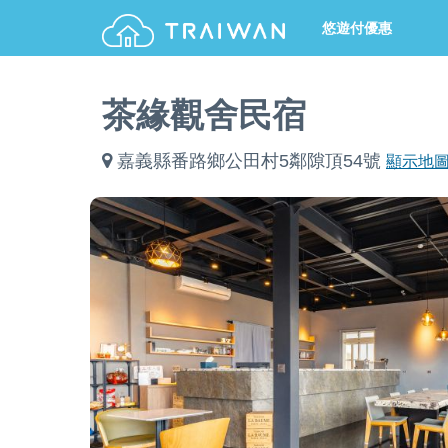
悠遊付優惠
茶緣觀舍民宿
嘉義縣番路鄉公田村5鄰隙頂54號
顯示地