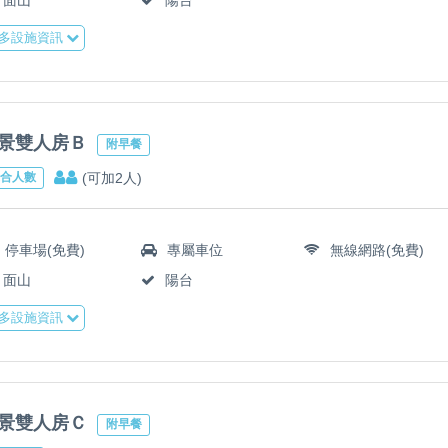
多設施資訊
景雙人房Ｂ
附早餐
(可加2人)
合人數
停車場(免費)
專屬車位
無線網路(免費)
面山
陽台
多設施資訊
景雙人房Ｃ
附早餐