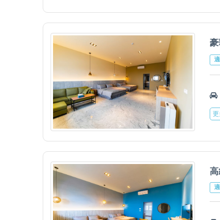
豪
適
更
高
適