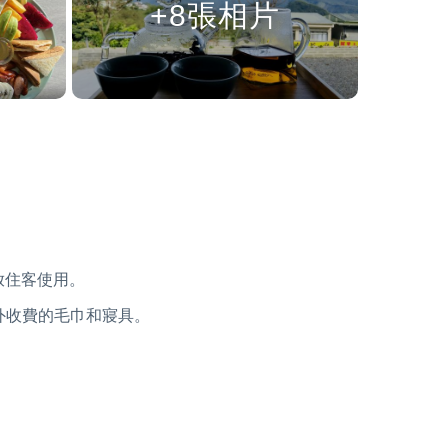
+8張相片
放住客使用。
外收費的毛巾和寢具。