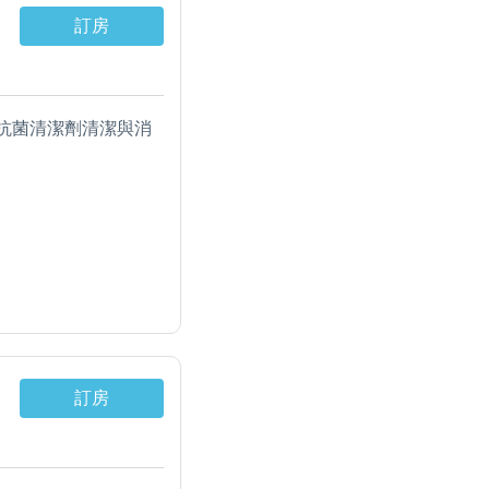
訂房
抗菌清潔劑清潔與消
水溫熱開飲機。
溫熱飲水機。
柔舒適天絲棉被、獨
訂房