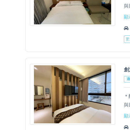
與
＊
顯
機
＊
更
＊
立
創
適
＊
與
＊
顯
機