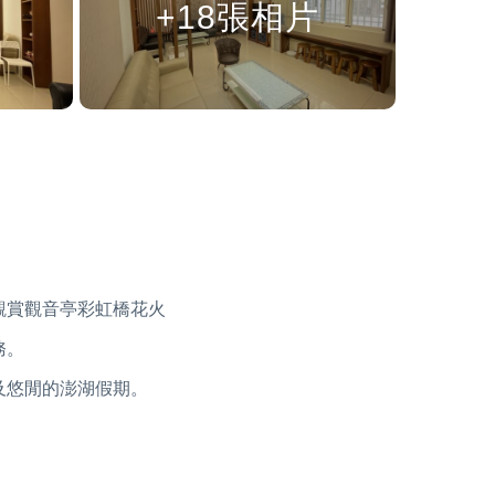
+18張相片
觀賞觀音亭彩虹橋花火
務。
及悠閒的澎湖假期。