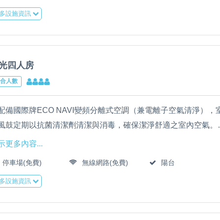
全棟免費提供WIFI高速上網，大廳配備55吋LED液晶電視、冰
多設施資訊
民宿全館床單、枕套、被套由專業洗衣公司清洗，並全面採用輕
筒柔軟Q彈舒適床墊，確保高品質睡眠。
光四人房
合人數
配備國際牌ECO NAVI變頻分離式空調（兼電離子空氣清淨）
風鼓定期以抗菌清潔劑清潔與消毒，確保潔淨舒適之室內空氣。
配備聲寶牌50吋LED液晶電視、乾濕分離衛浴、吹風機、靜音小
示更多內容...
。
停車場(免費)
無線網路(免費)
陽台
全棟免費提供WIFI高速上網，大廳配備55吋LED液晶電視、冰
多設施資訊
民宿全館床單、枕套、被套由專業洗衣公司清洗，並全面採用輕
筒柔軟Q彈舒適床墊，確保高品質睡眠。