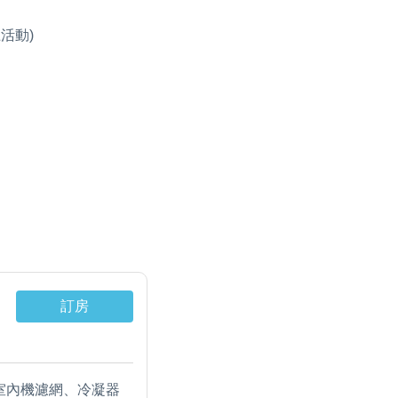
活動)
訂房
，室內機濾網、冷凝器