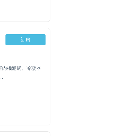
溫熱飲水機。
柔舒適天絲棉被、獨
訂房
，室內機濾網、冷凝器
冰箱、RO水溫熱開飲
溫熱飲水機。
柔舒適天絲棉被、獨