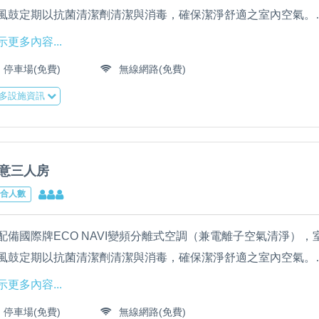
風鼓定期以抗菌清潔劑清潔與消毒，確保潔淨舒適之室內空氣。
配備聲寶牌50吋LED液晶電視、乾濕分離衛浴、吹風機、靜音小
示更多內容...
。
停車場(免費)
無線網路(免費)
全棟免費提供WIFI高速上網，大廳配備55吋LED液晶電視、冰
多設施資訊
民宿全館床單、枕套、被套由專業洗衣公司清洗，並全面採用輕
筒柔軟Q彈舒適床墊，確保高品質睡眠。
意三人房
合人數
配備國際牌ECO NAVI變頻分離式空調（兼電離子空氣清淨）
風鼓定期以抗菌清潔劑清潔與消毒，確保潔淨舒適之室內空氣。
配備聲寶牌50吋LED液晶電視、乾濕分離衛浴、吹風機、靜音小
示更多內容...
。
停車場(免費)
無線網路(免費)