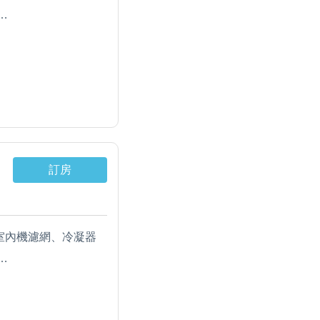
冰箱、RO水溫熱開飲
溫熱飲水機。
柔舒適天絲棉被、獨
訂房
，室內機濾網、冷凝器
冰箱、RO水溫熱開飲