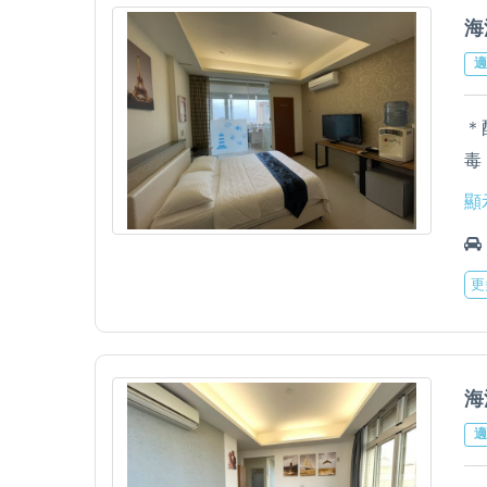
海
適
＊
毒
＊
顯
＊
＊
更
立
海
適