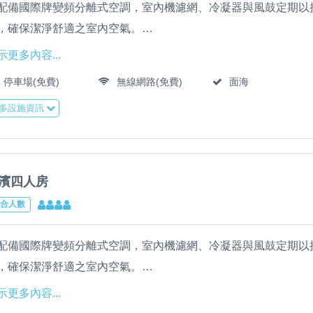
配備國際牌變頻分離式空調，室內機濾網、冷凝器與風鼓定期以
，確保潔淨舒適之室內空氣。
配備LED液晶電視、乾濕分離衛浴、吹風機、靜音小冰箱、RO
示更多內容...
全棟免費提供WIFI高速上網，大廳配備55吋LED液晶電視、冰
停車場(免費)
無線網路(免費)
面海
民宿全館床單、枕套、被套由專業洗衣公司清洗，並全面採用輕
多設施資訊
筒柔軟Q彈舒適床墊，確保高品質睡眠。
濱四人房
合人數
配備國際牌變頻分離式空調，室內機濾網、冷凝器與風鼓定期以
，確保潔淨舒適之室內空氣。
配備LED液晶電視、乾濕分離衛浴、吹風機、靜音小冰箱、RO
示更多內容...
全棟免費提供WIFI高速上網，大廳配備55吋LED液晶電視、冰