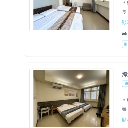
＊
毒
＊
顯
＊
＊
更
立
海
適
＊
毒
＊
顯
＊