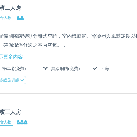
濱二人房
合人數
配備國際牌變頻分離式空調，室內機濾網、冷凝器與風鼓定期以
，確保潔淨舒適之室內空氣。
配備LED液晶電視、乾濕分離衛浴、吹風機、靜音小冰箱、RO
示更多內容...
全棟免費提供WIFI高速上網，大廳配備55吋LED液晶電視、冰
停車場(免費)
無線網路(免費)
面海
民宿全館床單、枕套、被套由專業洗衣公司清洗，並全面採用輕
多設施資訊
筒柔軟Q彈舒適床墊，確保高品質睡眠。
濱三人房
合人數