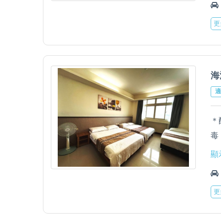
＊
更
立
海
適
＊
毒
＊
顯
＊
＊
更
立