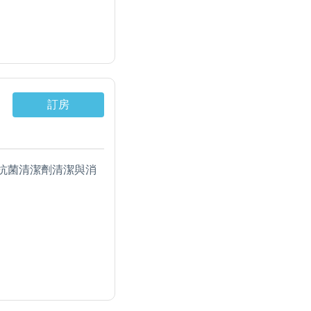
柔舒適天絲棉被、獨
訂房
抗菌清潔劑清潔與消
水溫熱開飲機。
溫熱飲水機。
柔舒適天絲棉被、獨