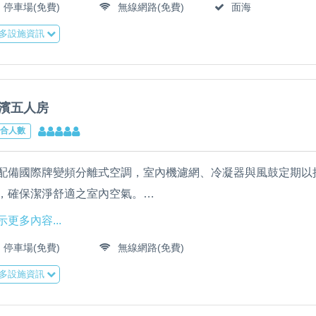
停車場(免費)
無線網路(免費)
面海
民宿全館床單、枕套、被套由專業洗衣公司清洗，並全面採用輕
多設施資訊
筒柔軟Q彈舒適床墊，確保高品質睡眠。
濱五人房
合人數
配備國際牌變頻分離式空調，室內機濾網、冷凝器與風鼓定期以
，確保潔淨舒適之室內空氣。
配備LED液晶電視、乾濕分離衛浴、吹風機、靜音小冰箱、RO
示更多內容...
全棟免費提供WIFI高速上網，大廳配備55吋LED液晶電視、冰
停車場(免費)
無線網路(免費)
民宿全館床單、枕套、被套由專業洗衣公司清洗，並全面採用輕
多設施資訊
筒柔軟Q彈舒適床墊，確保高品質睡眠。