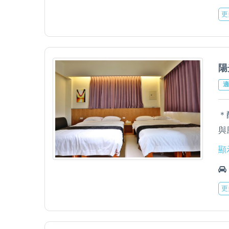
＊
更
＊
立
陽
適
＊
與
＊
顯
機
＊
更
＊
立