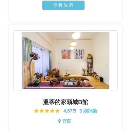
查看旅宿
溫蒂的家頭城B館
4.67/5
3 則評論
宜蘭