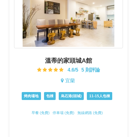
溫蒂的家頭城A館
4.6/5
5 則評論
宜蘭
烤肉場地
包棟
烏石港(頭城)
11-15人包棟
早餐 (免費)
停車場 (免費)
無線網路 (免費)