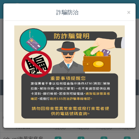
×
MENU
詐騙防治
(zh_cn)1302海景民宿
營登名稱：易山零貳休閒社
統一編號：47737488
07
08
09
10
房型名称
五
六
日
一
(zh_cn)海景雙人房-
3
3
4
2
附陽台
3200
4200
3200
3200
NT$
NT$
NT$
NT$
(zh_cn)海景家庭房