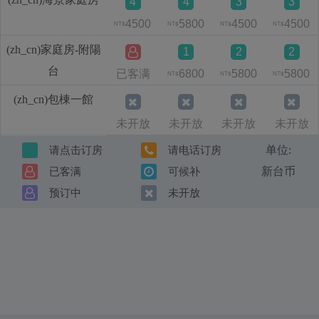
4
4
3
3
4500
5800
4500
4500
NT$
NT$
NT$
NT$
(zh_cn)家庭房-附陽
1
2
2
台
已客满
6800
5800
5800
NT$
NT$
NT$
(zh_cn)包棟一館
未开放
未开放
未开放
未开放
单位:
请点击订房
请电话订房
新台币
已客满
可候补
预订中
未开放