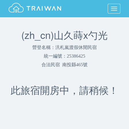
MENU
(zh_cn)山久蒔x勺光
營登名稱：汎札嵐渡假休閒民宿
統一編號：25386425
合法民宿 南投縣465號
此旅宿開房中，請稍候！