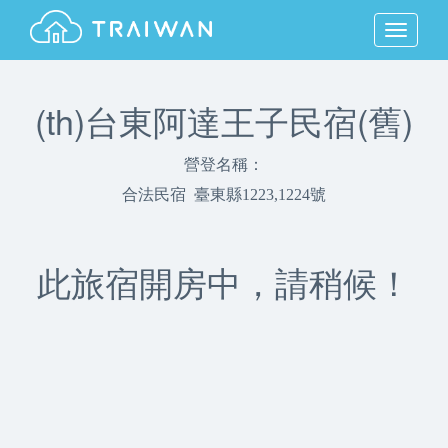
MENU
(th)台東阿達王子民宿(舊)
營登名稱：
合法民宿 臺東縣1223,1224號
此旅宿開房中，請稍候！