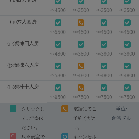
4500
3500
3500
3500
NT$
NT$
NT$
NT$
(jp)六人套房
5500
4500
4500
4500
NT$
NT$
NT$
NT$
(jp)獨棟四人房
4800
3800
3800
3800
NT$
NT$
NT$
NT$
(jp)獨棟六人房
5800
4800
4800
4800
NT$
NT$
NT$
NT$
(jp)獨棟十人房
9500
7500
7500
7500
NT$
NT$
NT$
NT$
単位:
クリックし
電話にてご
台湾ドル
てご予約く
予約くださ
ださい。
い。
只今満室で
キャンセル