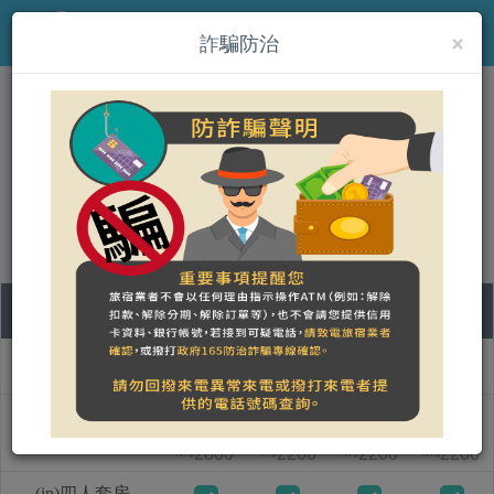
×
MENU
詐騙防治
(jp)萱草森林鄉村民宿
營登名稱：
合法民宿 苗栗縣246號
08
09
10
11
部屋タイプ名称
土
日
月
火
(jp)兩人套房
2800
2200
2200
2200
NT$
NT$
NT$
NT$
(jp)四人套房