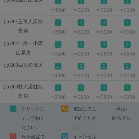
1
1
1
1
4000
3600
3600
3600
NT$
NT$
NT$
NT$
(jp)201三單人床海
1
1
1
1
景房
3600
3000
3000
3000
NT$
NT$
NT$
NT$
(jp)202一大一小床
1
1
1
1
山景房
3200
2600
2600
2600
NT$
NT$
NT$
NT$
(jp)203四人海景房
1
1
1
1
4800
4000
4000
4000
NT$
NT$
NT$
NT$
(jp)205雙人浴缸海
1
1
1
1
景房
3200
2800
2800
2800
NT$
NT$
NT$
NT$
単位:
クリックし
電話にてご
台湾ドル
てご予約く
予約くださ
ださい。
い。
只今満室で
キャンセル