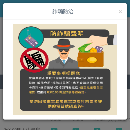
×
MENU
詐騙防治
(jp)鹿角海月
營登名稱：
合法民宿 花蓮縣1060156389號
08
09
10
11
部屋タイプ名称
土
日
月
火
(jp)101雙人海景房
1
1
1
2800
2500
2500
只今満室
NT$
NT$
NT$
(jp)102四人山景房