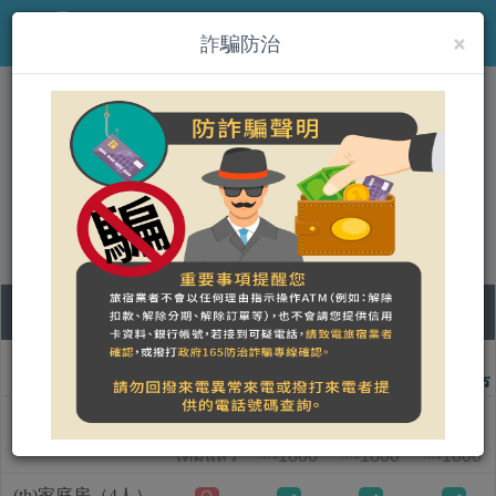
×
MENU
詐騙防治
(th)台東馬約卡民宿
營登名稱：台東馬約卡民宿 - 台東縣合法民宿865號
合法民宿 臺東縣1030239664號
08
09
10
11
ชื่อแบบห้อง
วันเสาร์
วันอาทิตย์
วันจันทร์
วันอังคาร
(th)標準房2人房
เต็มแล้ว
1800
1800
1800
NT$
NT$
NT$
(th)家庭房（4人）