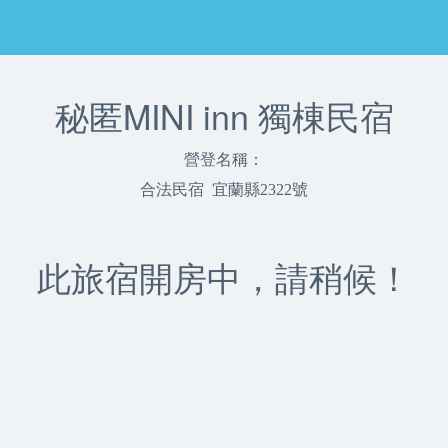
秘匿MINI inn 獨棟民宿
營登名稱：
合法民宿 宜蘭縣2322號
此旅宿開房中，請稍候！