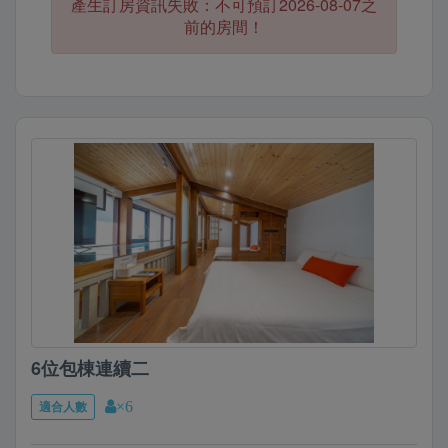
產生訂房資訊失敗：不可預訂2026-08-07之
廣町，由林百貨往西的寬闊道路(末廣町通)，是當時第
前的房間！
一條經過整體規劃設計的街道。
兩排歐式的房屋，企圖打造出如同東京銀座般的繁榮景
象。
這是「末廣通」命名的來由，以濃濃日式風格的房屋來
呈現日治時期的共同記憶。
並在空間中融入林百貨的建築元素，希望將當時繁華的
意象帶入民宿，讓旅人感受府城貴族士紳的日常，並以
優雅的方式來品味台南。
有任何訂房相關問題也可以加我們的
LINE:@17phoenix 詢問唷！
6位包棟連續二
適合人數
×6