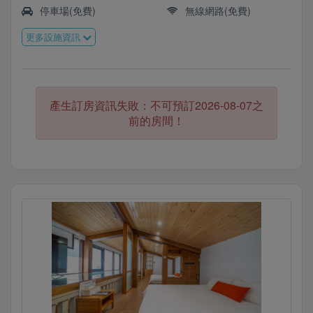
名。末廣町通的繁榮，而有了「台南銀座」的美稱，又
停車場(免費)
無線網路(免費)
名銀座通。
更多設施資訊
末廣通，用有形的空間，默默守候屬於時間的祕密。|
末廣通 空間故事日治時期的林百貨週邊區域，稱為末
廣町，由林百貨往西的寬闊道路(末廣町通)，是當時第
產生訂房資訊失敗：不可預訂2026-08-07之
一條經過整體規劃設計的街道。兩排歐式的房屋，企圖
前的房間！
打造出如同東京銀座般的繁榮景象。
這是「末廣通」命名的來由，以濃濃日式風格的房屋來
呈現日治時期的共同記憶。
並在空間中融入林百貨的建築元素，希望將當時繁華的
意象帶入民宿，讓旅人感受府城貴族士紳的日常，並以
優雅的方式來品味台南。
有任何訂房相關問題也可以加我們的
LINE:@17phoenix 詢問唷！