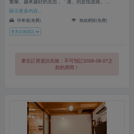
繁榮、越來越好的意思，「通」則是指道路。
1919年，大正八年，總督府正式實施「末廣町通」之
顯示更多內容...
名。
停車場(免費)
無線網路(免費)
末廣町通的繁榮，而有了「台南銀座」的美稱，又名銀
更多設施資訊
座通。末廣通，用有形的空間，默默守候屬於時間的祕
密。
末廣通 空間故事日治時期的林百貨週邊區域，稱為末
產生訂房資訊失敗：不可預訂2026-08-07之
廣町，由林百貨往西的寬闊道路(末廣町通)，是當時第
前的房間！
一條經過整體規劃設計的街道。
兩排歐式的房屋，企圖打造出如同東京銀座般的繁榮景
象。
這是「末廣通」命名的來由，以濃濃日式風格的房屋來
呈現日治時期的共同記憶。
並在空間中融入林百貨的建築元素，希望將當時繁華的
意象帶入民宿，讓旅人感受府城貴族士紳的日常，並以