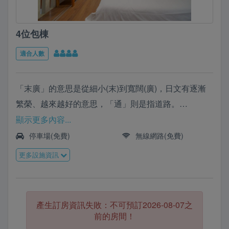
4位包棟
適合人數
「末廣」的意思是從細小(末)到寬闊(廣)，日文有逐漸
繁榮、越來越好的意思，「通」則是指道路。
1919年，大正八年，總督府正式實施「末廣町通」之
顯示更多內容...
名。末廣町通的繁榮，而有了「台南銀座」的美稱，又
停車場(免費)
無線網路(免費)
名銀座通。
更多設施資訊
末廣通，用有形的空間，默默守候屬於時間的祕密。
末廣通 空間故事日治時期的林百貨週邊區域，稱為末
廣町，由林百貨往西的寬闊道路(末廣町通)，是當時第
產生訂房資訊失敗：不可預訂2026-08-07之
一條經過整體規劃設計的街道。
前的房間！
兩排歐式的房屋，企圖打造出如同東京銀座般的繁榮景