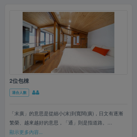
2位包棟
適合人數
「末廣」的意思是從細小(末)到寬闊(廣)，日文有逐漸
繁榮、越來越好的意思，「通」則是指道路。
1919年，大正八年，總督府正式實施「末廣町通」之
顯示更多內容...