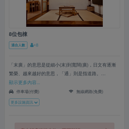
優雅的方式來品味台南。
有任何訂房相關問題也可以加我們的
LINE:@17phoenix 詢問唷！
8位包棟
適合人數
×8
「末廣」的意思是從細小(末)到寬闊(廣)，日文有逐漸
繁榮、越來越好的意思，「通」則是指道路。
1919年，大正八年，總督府正式實施「末廣町通」之
顯示更多內容...
名。
停車場(付費)
無線網路(免費)
末廣町通的繁榮，而有了「台南銀座」的美稱，又名銀
更多設施資訊
座通。末廣通，用有形的空間，默默守候屬於時間的祕
密。
末廣通 空間故事日治時期的林百貨週邊區域，稱為末