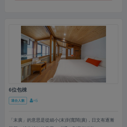
象。
這是「末廣通」命名的來由，以濃濃日式風格的房屋來
呈現日治時期的共同記憶。
並在空間中融入林百貨的建築元素，希望將當時繁華的
意象帶入民宿，讓旅人感受府城貴族士紳的日常，並以
優雅的方式來品味台南。
有任何訂房相關問題也可以加我們的
LINE:@17phoenix 詢問唷！
6位包棟
適合人數
×6
「末廣」的意思是從細小(末)到寬闊(廣)，日文有逐漸