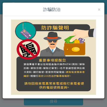
×
MENU
詐騙防治
(th)末廣通一館 日式包棟民
宿｜麻將
營登名稱：
統一編號：40949418
合法民宿 臺南市127號
入住日期 - 退房日期
搜尋