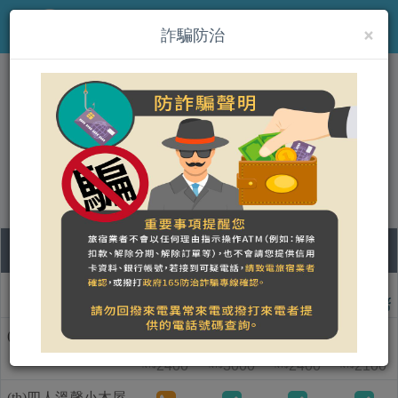
×
MENU
詐騙防治
(th)鳳凰宿甲蟲生態民宿
營登名稱：
合法民宿 宜蘭縣138號
07
08
09
10
ชื่อแบบห้อง
วันศุกร์
วันเสาร์
วันอาทิตย์
วันจันทร์
(th)二人蜜月小木屋
2400
3000
2400
2100
NT$
NT$
NT$
NT$
(th)四人溫馨小木屋