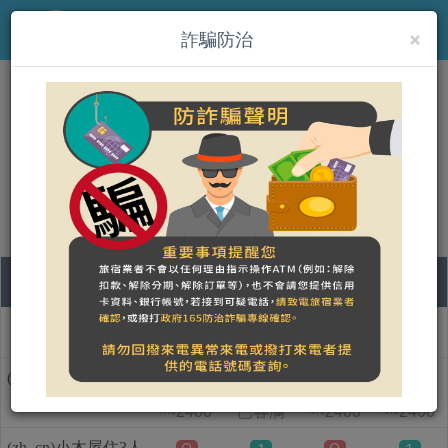
×
MENU
詐騙防治
(zh_cn)天空島上的小木屋
營登名稱：
合法民宿 宜蘭縣913號
07
08
09
10
房型名称
五
六
日
一
(zh_cn)小木屋住2人
1
1
1
2400
已客满
2400
2400
NT$
NT$
NT$
(zh_cn)小木屋住3人