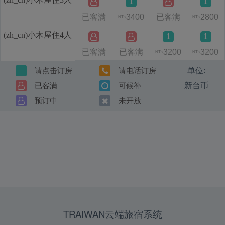
1
1
已客满
3400
已客满
2800
NT$
NT$
(zh_cn)小木屋住4人
1
1
已客满
已客满
3200
3200
NT$
NT$
单位:
请点击订房
请电话订房
新台币
已客满
可候补
预订中
未开放
TRAIWAN云端旅宿系统