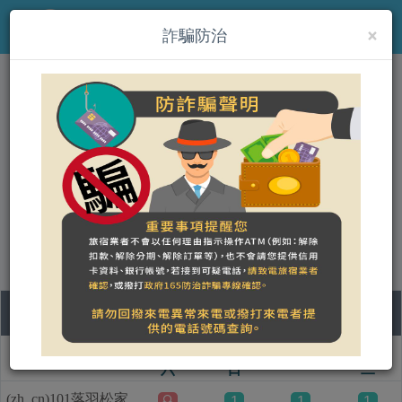
×
MENU
詐騙防治
(zh_cn)雲山水VillaHome民
宿
營登名稱：雲山水民宿
統一編號：34949947
合法民宿 花蓮縣863號
08
09
10
11
房型名称
六
日
一
二
(zh_cn)101落羽松家
1
1
1