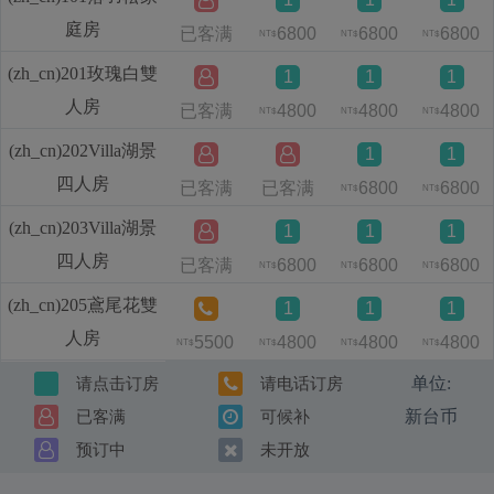
庭房
已客满
6800
6800
6800
NT$
NT$
NT$
(zh_cn)201玫瑰白雙
1
1
1
人房
已客满
4800
4800
4800
NT$
NT$
NT$
(zh_cn)202Villa湖景
1
1
四人房
已客满
已客满
6800
6800
NT$
NT$
(zh_cn)203Villa湖景
1
1
1
四人房
已客满
6800
6800
6800
NT$
NT$
NT$
(zh_cn)205鳶尾花雙
1
1
1
人房
5500
4800
4800
4800
NT$
NT$
NT$
NT$
单位:
请点击订房
请电话订房
新台币
已客满
可候补
预订中
未开放