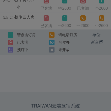
1
1
小
已客满
2600
已客满
2600
NT$
NT$
(zh_cn)標準四人房
1
已客满
2600
2600
2600
NT$
NT$
NT$
单位:
请点击订房
请电话订房
新台币
已客满
可候补
预订中
未开放
TRAIWAN云端旅宿系统