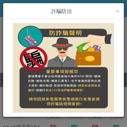
×
MENU
詐騙防治
(zh_cn)積木森林
營登名稱：
合法民宿 臺東縣1610號
09
10
11
12
房型名称
日
一
二
三
(zh_cn)親子房2大1
1
小
已客满
2600
已客满
已客满
NT$
(zh_cn)親子房2大2