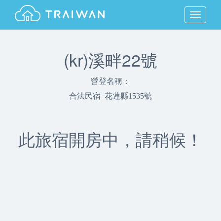
MENU
(kr)溪畔22號
營登名稱：
合法民宿 花蓮縣1535號
此旅宿開房中，請稍候！