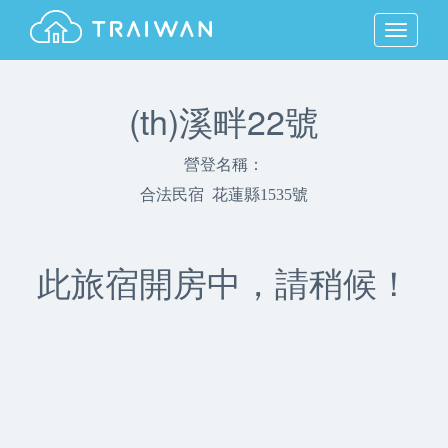
MENU
(th)溪畔22號
營登名稱：
合法民宿 花蓮縣1535號
此旅宿開房中，請稍候！