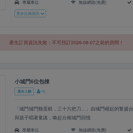
專屬車位
無線網路(免費)
更多設施資訊
產生訂房資訊失敗：不可預訂2026-08-07之前的房間！
小城門6位包棟
適合人數
×6
「城門城門雞蛋糕，三十六把刀…」由城門砌起的繁盛
與孩子唱著童謠，喚起台南城門回憶
專屬車位
無線網路(免費)