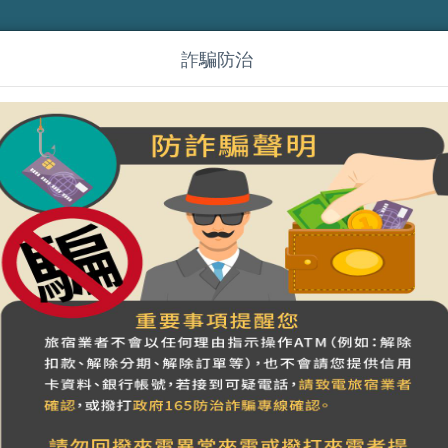
詐騙防治
en)小城門｜親子寵物 麻將包棟
Book on-line
搜尋
小城門2位包棟
適合人數
「城門城門雞蛋糕，三十六把刀…」由城門砌起的繁盛
與孩子唱著童謠，喚起台南城門回憶