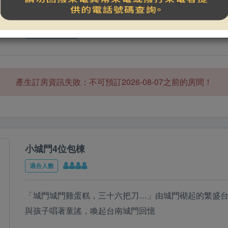
專屬車位
無線網路(免費)
更多設施資訊
產生訂房資訊失敗：不可預訂2026-08-07之前的房間！
小城門4位包棟
適合人數
「城門城門雞蛋糕，三十六把刀…」由城門砌起的繁盛
與孩子唱著童謠，喚起台南城門回憶