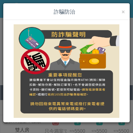
×
MENU
詐騙防治
(jp)雲山水城堡民宿
營登名稱：雲山水城堡民宿
統一編號：72899192
合法民宿 花蓮縣2239號
08
09
10
11
部屋タイプ名称
土
日
月
火
(jp)301花墨．雅致
1
1
1
雙人房
只今満室です
5500
5500
5500
NT$
NT$
NT$