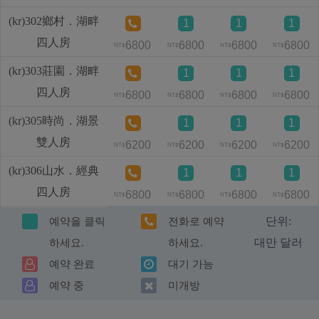
(kr)302鄉村．湖畔
1
1
1
四人房
6800
6800
6800
6800
NT$
NT$
NT$
NT$
(kr)303莊園．湖畔
1
1
1
四人房
6800
6800
6800
6800
NT$
NT$
NT$
NT$
(kr)305時尚．湖景
1
1
1
雙人房
6200
6200
6200
6200
NT$
NT$
NT$
NT$
(kr)306山水．經典
1
1
1
四人房
6800
6800
6800
6800
NT$
NT$
NT$
NT$
단위:
예약을 클릭
전화로 예약
대만 달러
하세요.
하세요.
예약 완료
대기 가능
예약 중
미개방