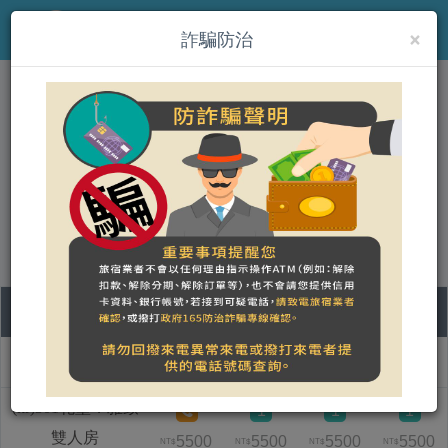
×
MENU
詐騙防治
(kr)雲山水城堡民宿
營登名稱：雲山水城堡民宿
統一編號：72899192
合法民宿 花蓮縣2239號
09
10
11
12
객실 명칭
일
월
화
수
(kr)301花墨．雅致
1
1
1
雙人房
5500
5500
5500
5500
NT$
NT$
NT$
NT$